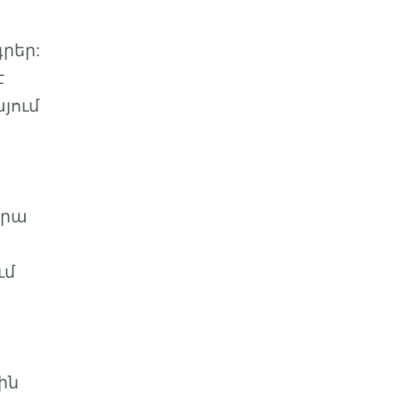
րեր:
է
յում
դրա
ւմ
ին