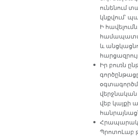
ունենում տ
կնքվում՝ պ
Ի հավելում
համապատա
և անցկացնո
հարցազրույ
Իր բուռն ը
գործընթացը
օգտագործմա
վերջնական 
վեբ կայքի 
հանրայնացն
Հրապարակվե
ՊրոտոԼաբ թ