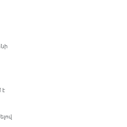
անի
 է
ելով