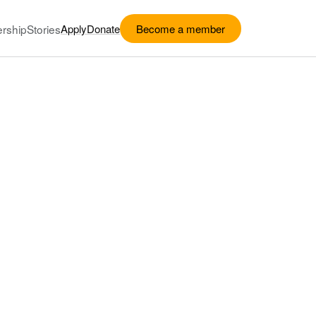
rship
Stories
Apply
Donate
Become a member