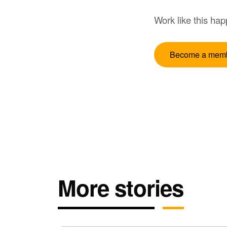
Work like this ha
Become a mem
More stories