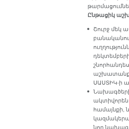
թարմացումնե
Ընթացիկ աշ
Շուրջ մեկ 
բանականութ
ուղղություն
դեկտեմբերի
շնորհանդե
աշխատանքնե
ՍԱՍՏԻԿ-ի ա
Նախագծերի
ակտիվորեն
համայնքի, 
կազմակերպո
նոր նախագծ