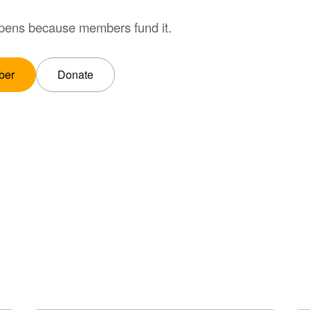
ppens because members fund it.
ber
Donate