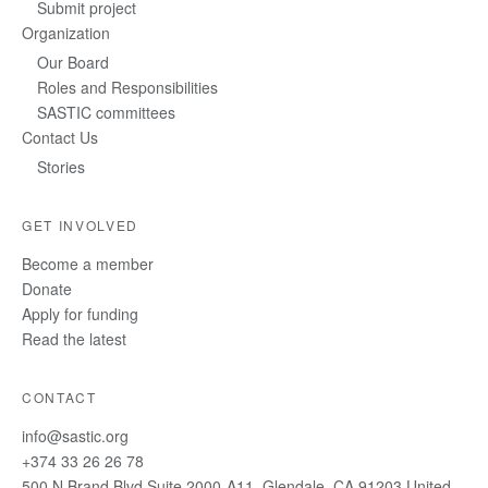
Submit project
Organization
Our Board
Roles and Responsibilities
SASTIC committees
Contact Us
Stories
GET INVOLVED
Become a member
Donate
Apply for funding
Read the latest
CONTACT
info@sastic.org
+374 33 26 26 78
500 N Brand Blvd Suite 2000-A11, Glendale, CA 91203 United