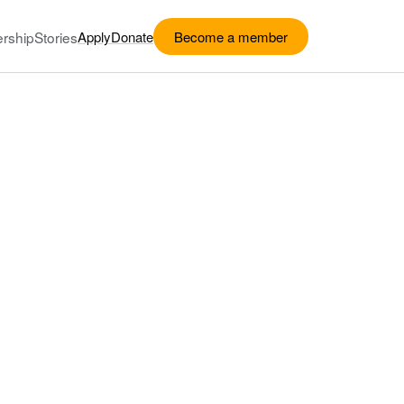
rship
Stories
Apply
Donate
Become a member